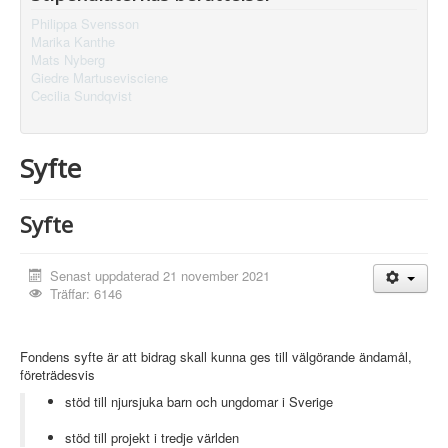
Philippa Svensson
Marika Kanthe
Mats Nyberg
Giedre Martusevisciene
Cecilia Sundqvist
Syfte
Syfte
Senast uppdaterad 21 november 2021
Träffar: 6146
Fondens syfte är att bidrag skall kunna ges till välgörande ändamål,
företrädesvis
stöd till njursjuka barn och ungdomar i Sverige
stöd till projekt i tredje världen