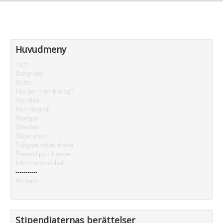
Huvudmeny
Hem
Bakgrund
Syfte
Hur ger man bidrag?
Styrelse
Kort biografi
Stadgar
Gästbok
Stipendium
Tidigare stipendiater
Pressklipp - Länkar
Informationsblad
-----------
Kontakt
Stipendiaternas berättelser