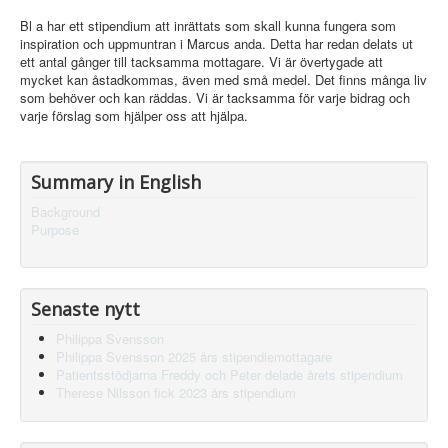
Bl a har ett stipendium att inrättats som skall kunna fungera som
inspiration och uppmuntran i Marcus anda. Detta har redan delats ut
ett antal gånger till tacksamma mottagare. Vi är övertygade att
mycket kan åstadkommas, även med små medel. Det finns många liv
som behöver och kan räddas. Vi är tacksamma för varje bidrag och
varje förslag som hjälper oss att hjälpa.
Summary in English
Background
Purpose
Senaste nytt
Philippa Svensson
Philippa Svensson 2025 års stipendiemottagare
Patientsstödjarna Freddy och Peter delade årets stipendium
Therese Nilsson fick 2023 års stipendium