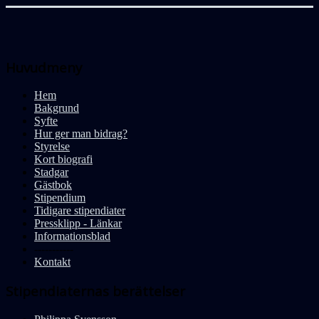
Huvudmeny
Hem
Bakgrund
Syfte
Hur ger man bidrag?
Styrelse
Kort biografi
Stadgar
Gästbok
Stipendium
Tidigare stipendiater
Pressklipp - Länkar
Informationsblad
-----------
Kontakt
Stipendiaternas berättelser