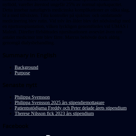
nyfödd, varefter återstod ungefär 25% av normal njurkapacitet.
Detta innebar naturligtvis medicinska komplikationer av olika slag,
bl a med tillväxten. Täta kontroller på sjukhus och omfattande
medicinering blev rutin. Vid tolv års ålder blev det nödvändigt med
en njurtransplantation, vilken lyckligen genomfördes vid UMAS i
Malmö. Därefter förbättrades njursituationen avsevärt även om
antalet mediciner inte blev färre. Marcus behövde dock aldrig
genomgå dialysbehandling.
Summary in English
Background
Purpose
Senaste nytt
Philippa Svensson
Philippa Svensson 2025 års stipendiemottagare
Patientsstödjarna Freddy och Peter delade årets stipendium
Therese Nilsson fick 2023 års stipendium
Facebook