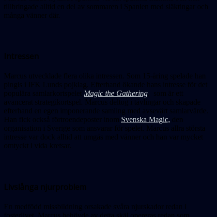
tillbringade alltid en del av sommaren i Spanien med släktingar och
många vänner där.
Intressen
Marcus utvecklade flera olika intressen. Som 15-åring spelade han
pingis i IFK Lunds pojklag. Efterhand ökande hans intresse för det
populära samlarkortspelet
Magic the Gathering
, som är ett
avancerat strategikortspel. Marcus deltog i tävlingar och skapade
efterhand en egen imponerande samling med avsevärt samlarvärde.
Han fick också förtroendeposter inom
Svenska Magic,
den
organisation i Sverige som ansvarar för spelet. Marcus allra största
intresse var dock alltid att umgås med vänner och han var mycket
omtyckt i vida kretsar.
Livslånga njurproblem
En medfödd missbildning orsakade svåra njurskador redan i
fosterlivet. Marcus behövde av detta skäl opereras redan som