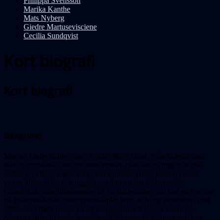
Philippa Svensson
Marika Kanthe
Mats Nyberg
Giedre Martusevisciene
Cecilia Sundqvist
Kort biografi
Kort biografi
Bakgrund
Marcus Linde föddes den 23 juni 1986 i Lund. Från födseln hade
han en njurskada, mer om detta nedan. Han var en pigg och glad
krabat som liten, något som även kännetecknade honom i mera
vuxen ålder. Hyss och upptåg var honom inte främmande.
Grundskoletiden tillbringades på Lerbäckskolan och han gick sedan
på Polhemsskolan, naturvetenskaplig linje, och tog studenten i juni
2005. Han hade planer på att läsa upp sina betyg på Komvux.
Marcus talade flytande spanska via sin spanska mamma och han