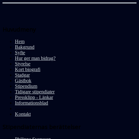
Huvudmeny
Hem
Bakgrund
Syfte
Hur ger man bidrag?
Styrelse
Kort biografi
Stadgar
Gästbok
Stipendium
Tidigare stipendiater
Pressklipp - Länkar
Informationsblad
-----------
Kontakt
Stipendiaternas berättelser