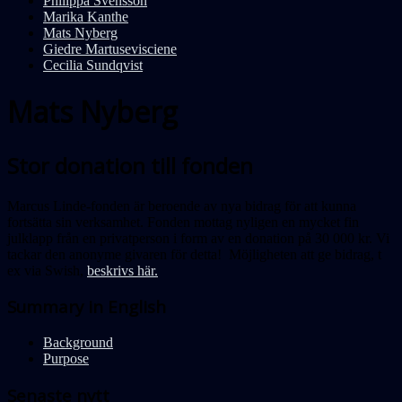
Philippa Svensson
Marika Kanthe
Mats Nyberg
Giedre Martusevisciene
Cecilia Sundqvist
Mats Nyberg
Stor donation till fonden
Marcus Linde-fonden är beroende av nya bidrag för att kunna
fortsätta sin verksamhet. Fonden mottag nyligen en mycket fin
julklapp från en privatperson i form av en donation på 30 000 kr. Vi
tackar den anonyme givaren för detta! Möjligheten att ge bidrag, t
ex via Swish,
beskrivs här.
Summary in English
Background
Purpose
Senaste nytt