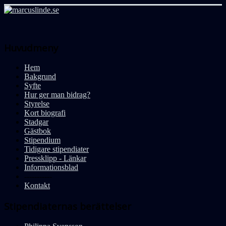
Huvudmeny
Hem
Bakgrund
Syfte
Hur ger man bidrag?
Styrelse
Kort biografi
Stadgar
Gästbok
Stipendium
Tidigare stipendiater
Pressklipp - Länkar
Informationsblad
-----------
Kontakt
Stipendiaternas berättelser