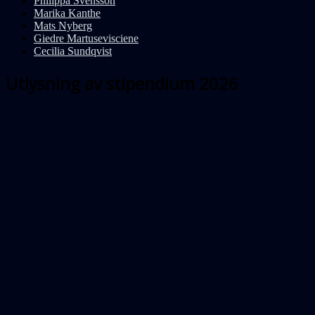
Philippa Svensson
Marika Kanthe
Mats Nyberg
Giedre Martusevisciene
Cecilia Sundqvist
Utlysning av stipendium 2026