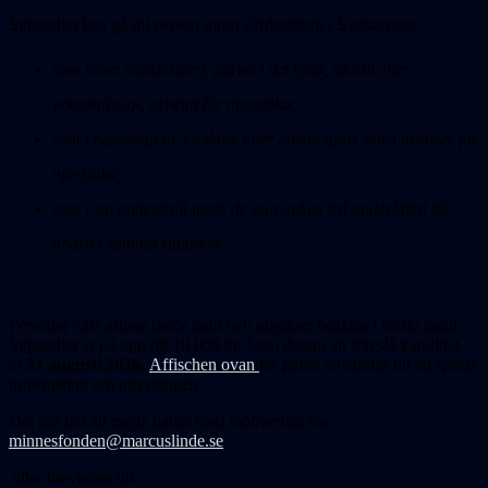
Stipendiet kan gå till person inom vårdsektorn i Sydsverige:
som inom vårdsektorn, gärna i det tysta, ideellt eller
yrkesmässigt, arbetat för njursjuka;
som i egenskap av forskare eller läkare gjort stora insatser för
njursjuka;
som i sin patientroll inom de njursjukas led underlättat för
andra i samma situation
Personer vars arbete berör barn och ungdom beaktas i första hand.
Stipendiet är på upp till 10 000 kr. Sista datum att föreslå kandidat
är
31 augusti 2026.
Affischen ovan
får gärna användas till att sprida
information om utlysningen.
Det går bra att mejla namn med motivering via
minnesfonden@marcuslinde.se
.
eller brevledes till