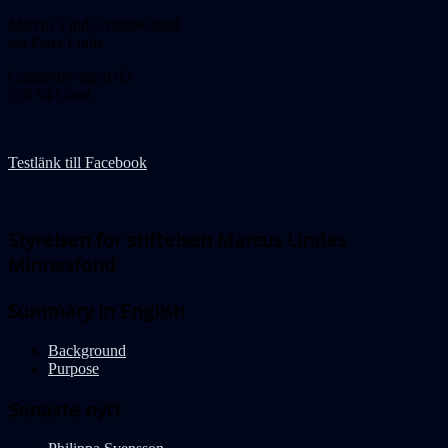
Marcus Lindes minnesfond
c/o Peter Linde
Gunnesbovägen 85
226 54 Lund
Testlänk till Facebook
Styrelsen för stiftelsen Marcus Lindes
Minnesfond
Summary in English
Background
Purpose
Senaste nytt